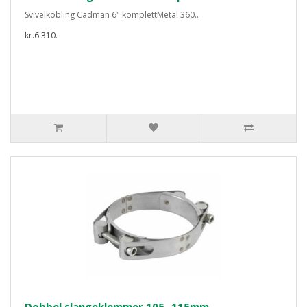
Svivelkobling Cadman 6" komplettMetal 360..
kr.6.310.-
Dobbel slangeklemmer 105 -115mm