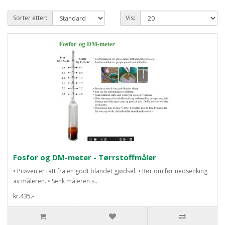
Sorter etter:
Vis:
Fosfor og DM-meter - Tørrstoffmåler
• Prøven er tatt fra en godt blandet gjødsel. • Rør om før nedsenking
av måleren. • Senk måleren s..
kr.435.-