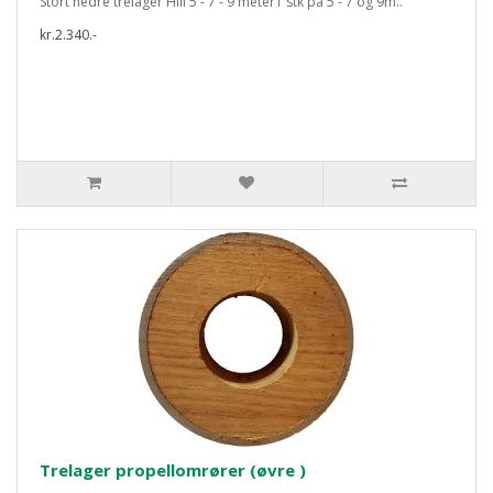
Stort nedre trelager Hill 5 - 7 - 9 meter1 stk på 5 - 7 og 9m..
kr.2.340.-
Trelager propellomrører (øvre )